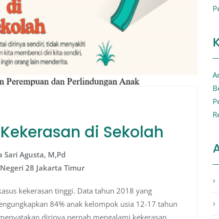
P
Ar
B
P
R
Kekerasan di Sekolah
A
a Sari Agusta, M,Pd
Negeri 28 Jakarta Timur
kasus kekerasan tinggi. Data tahun 2018 yang
 mengungkapkan 84% anak kelompok usia 12-17 tahun
menyatakan dirinya pernah mengalami kekerasan.