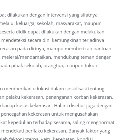
at dilakukan dengan intervensi yang sifatnya
melalui keluarga, sekolah, masyarakat, maupun
 peserta didik dapat dilakukan dengan melakukan
mendeteksi secara dini kemungkinan terjadinya
ekerasan pada dirinya, mampu memberikan bantuan
perti melerai/mendamaikan, mendukung teman dengan
ada pihak sekolah, orangtua, maupun tokoh
an memberikan edukasi dalam sosialisasi tentang
naan pelaku kekerasan, penanganan korban kekerasan,
rhadap kasus kekerasan. Hal ini disebut juga dengan
ai pencegahan kekerasan untuk mengusahakan
ngkat kepedulian terhadap sesama, saling menghormati
 mendekati perilaku kekerasan. Banyak faktor yang
h faktor internal yaitu kesehatan, kondisi