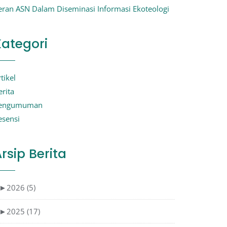
eran ASN Dalam Diseminasi Informasi Ekoteologi
Kategori
tikel
erita
engumuman
esensi
rsip Berita
►
2026 (5)
►
2025 (17)