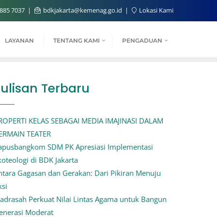
885 7037
bdkjakarta@kemenag.go.id
Lokasi Kami
LAYANAN
TENTANG KAMI
PENGADUAN
Tulisan Terbaru
ROPERTI KELAS SEBAGAI MEDIA IMAJINASI DALAM
ERMAIN TEATER
apusbangkom SDM PK Apresiasi Implementasi
koteologi di BDK Jakarta
ntara Gagasan dan Gerakan: Dari Pikiran Menuju
ksi
adrasah Perkuat Nilai Lintas Agama untuk Bangun
enerasi Moderat