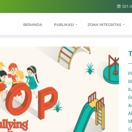
021-3
BERANDA
PUBLIKASI
ZONA INTEGRITAS
P
B
K
E
A
A
M
G