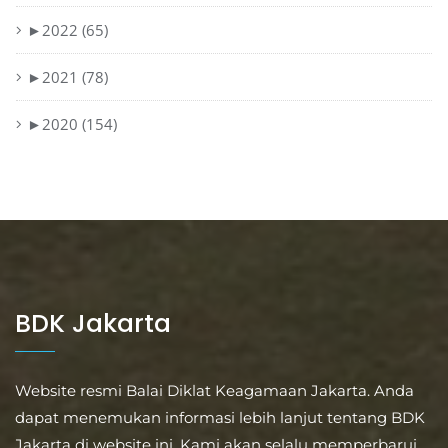
►
2022 (65)
►
2021 (78)
►
2020 (154)
BDK Jakarta
Website resmi Balai Diklat Keagamaan Jakarta. Anda
dapat menemukan informasi lebih lanjut tentang BDK
Jakarta di website ini. Kami akan selalu memperbarui