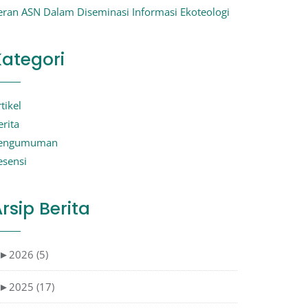
eran ASN Dalam Diseminasi Informasi Ekoteologi
Kategori
tikel
erita
engumuman
esensi
rsip Berita
►
2026 (5)
►
2025 (17)