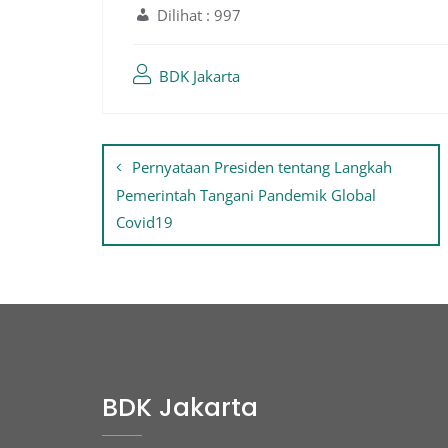
Dilihat :
997
BDK Jakarta
Navigasi
Pernyataan Presiden tentang Langkah
pos
Pemerintah Tangani Pandemik Global
Covid19
BDK Jakarta