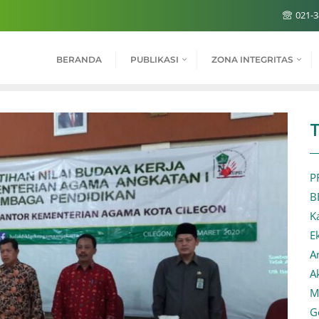
021-3
BERANDA
PUBLIKASI
ZONA INTEGRITAS
P
B
K
E
A
A
M
G