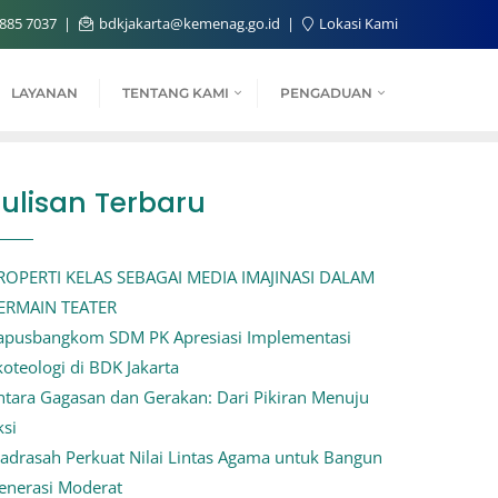
885 7037
bdkjakarta@kemenag.go.id
Lokasi Kami
LAYANAN
TENTANG KAMI
PENGADUAN
Tulisan Terbaru
ROPERTI KELAS SEBAGAI MEDIA IMAJINASI DALAM
ERMAIN TEATER
apusbangkom SDM PK Apresiasi Implementasi
koteologi di BDK Jakarta
ntara Gagasan dan Gerakan: Dari Pikiran Menuju
ksi
adrasah Perkuat Nilai Lintas Agama untuk Bangun
enerasi Moderat