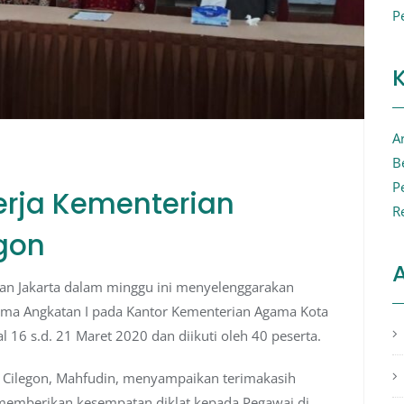
P
Ar
B
P
erja Kementerian
R
gon
A
aan Jakarta dalam minggu ini menyelenggarakan
gama Angkatan I pada Kantor Kementerian Agama Kota
al 16 s.d. 21 Maret 2020 dan diikuti oleh 40 peserta.
Cilegon, Mahfudin, menyampaikan terimakasih
 memberikan kesempatan diklat kepada Pegawai di