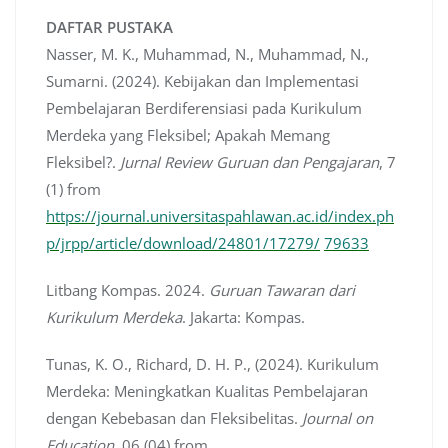
DAFTAR PUSTAKA
Nasser, M. K., Muhammad, N., Muhammad, N.,
Sumarni. (2024). Kebijakan dan Implementasi
Pembelajaran Berdiferensiasi pada Kurikulum
Merdeka yang Fleksibel; Apakah Memang
Fleksibel?.
Jurnal Review Guruan dan Pengajaran
, 7
(1) from
https://journal.universitaspahlawan.ac.id/index.ph
p/jrpp/article/download/24801/17279/
79633
Litbang Kompas. 2024.
Guruan Tawaran dari
Kurikulum Merdeka
. Jakarta: Kompas.
Tunas, K. O., Richard, D. H. P., (2024). Kurikulum
Merdeka: Meningkatkan Kualitas Pembelajaran
dengan Kebebasan dan Fleksibelitas.
Journal on
Education,
06 (04) from