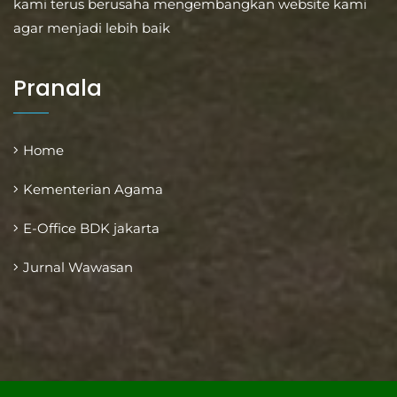
kami terus berusaha mengembangkan website kami
agar menjadi lebih baik
Pranala
Home
Kementerian Agama
E-Office BDK jakarta
Jurnal Wawasan