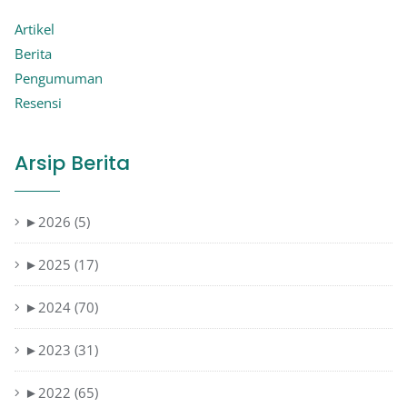
Artikel
Berita
Pengumuman
Resensi
Arsip Berita
►
2026 (5)
►
2025 (17)
►
2024 (70)
►
2023 (31)
►
2022 (65)