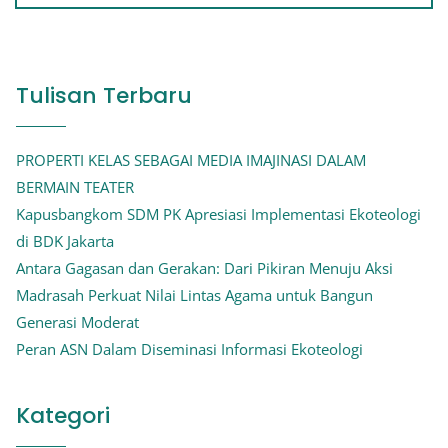
Tulisan Terbaru
PROPERTI KELAS SEBAGAI MEDIA IMAJINASI DALAM
BERMAIN TEATER
Kapusbangkom SDM PK Apresiasi Implementasi Ekoteologi
di BDK Jakarta
Antara Gagasan dan Gerakan: Dari Pikiran Menuju Aksi
Madrasah Perkuat Nilai Lintas Agama untuk Bangun
Generasi Moderat
Peran ASN Dalam Diseminasi Informasi Ekoteologi
Kategori