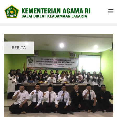
BERITA