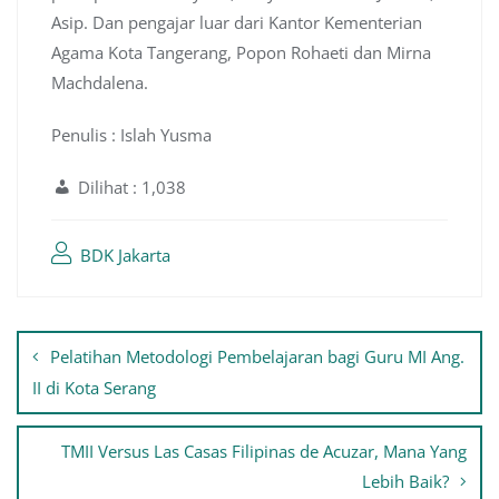
Asip. Dan pengajar luar dari Kantor Kementerian
Agama Kota Tangerang, Popon Rohaeti dan Mirna
Machdalena.
Penulis : Islah Yusma
Dilihat :
1,038
BDK Jakarta
Navigasi
Pelatihan Metodologi Pembelajaran bagi Guru MI Ang.
pos
II di Kota Serang
TMII Versus Las Casas Filipinas de Acuzar, Mana Yang
Lebih Baik?