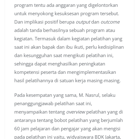
program tentu ada anggaran yang digelontorkan
untuk menyokong kesuksesan program tersebut.
Dan implikasi positif berupa
output
dan
outcome
adalah tanda berhasilnya sebuah program atau
kegiatan. Termasuk dalam kegiatan pelatihan yang
saat ini akan bapak dan ibu ikuti, perlu kedisiplinan
dan kesungguhan saat mengikuti pelatihan ini,
sehingga dapat menghasilkan peningkatan
kompetensi peserta dan mengimplementasikan
hasil pelatihannya di satuan kerja masing-masing.
Pada kesempatan yang sama, M. Nasrul, selaku
penanggungjawab pelatihan saat ini,
menyampaikan tentang
overview
pelatihan yang di
antaranya tentang bobot pelatihan yang berjumlah
60 jam pelajaran dan pengajar yang akan mengisi
pada pelatihan ini yaitu, widyaiswara BDK Jakarta,