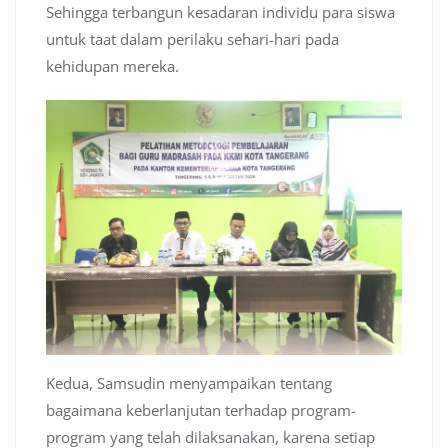
Sehingga terbangun kesadaran individu para siswa
untuk taat dalam perilaku sehari-hari pada
kehidupan mereka.
Kedua, Samsudin menyampaikan tentang
bagaimana keberlanjutan terhadap program-
program yang telah dilaksanakan, karena setiap