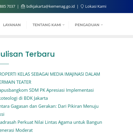
885 7037
bdkjakarta@kemenag.go.id
Lokasi Kami
LAYANAN
TENTANG KAMI
PENGADUAN
Tulisan Terbaru
ROPERTI KELAS SEBAGAI MEDIA IMAJINASI DALAM
ERMAIN TEATER
apusbangkom SDM PK Apresiasi Implementasi
koteologi di BDK Jakarta
ntara Gagasan dan Gerakan: Dari Pikiran Menuju
ksi
adrasah Perkuat Nilai Lintas Agama untuk Bangun
enerasi Moderat