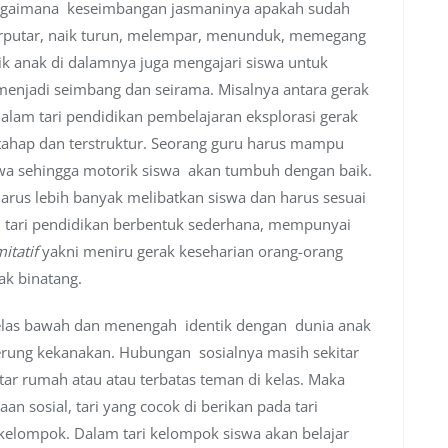
agaimana keseimbangan jasmaninya apakah sudah
erputar, naik turun, melempar, menunduk, memegang
ik anak di dalamnya juga mengajari siswa untuk
menjadi seimbang dan seirama. Misalnya antara gerak
Dalam tari pendidikan pembelajaran eksplorasi gerak
rtahap dan terstruktur. Seorang guru harus mampu
swa sehingga motorik siswa akan tumbuh dengan baik.
harus lebih banyak melibatkan siswa dan harus sesuai
am tari pendidikan berbentuk sederhana, mempunyai
mitatif
yakni meniru gerak keseharian orang-orang
ak binatang.
kelas bawah dan menengah identik dengan dunia anak
rung kekanakan. Hubungan sosialnya masih sekitar
itar rumah atau atau terbatas teman di kelas. Maka
sosial, tari yang cocok di berikan pada tari
 kelompok. Dalam tari kelompok siswa akan belajar