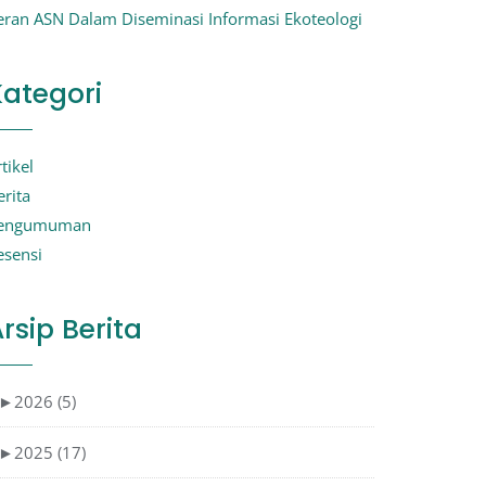
eran ASN Dalam Diseminasi Informasi Ekoteologi
Kategori
tikel
erita
engumuman
esensi
rsip Berita
►
2026 (5)
►
2025 (17)