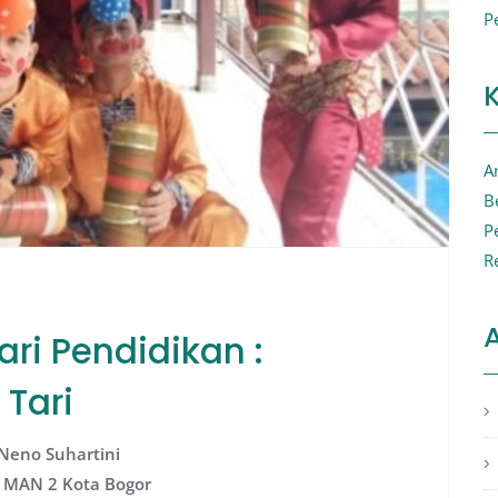
P
Ar
B
P
R
A
ri Pendidikan :
Tari
 Neno Suhartini
 MAN 2 Kota Bogor