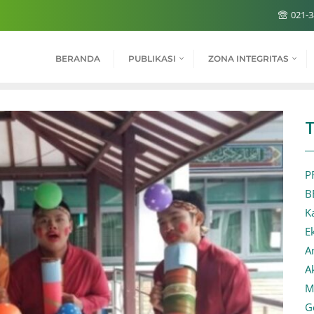
021-3
BERANDA
PUBLIKASI
ZONA INTEGRITAS
P
B
K
E
A
A
M
G