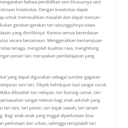
li mengatakan bahwa pendidikan seni khususnya seni
mbinaan kreativitas. Dengan kreativitas dapat
ap untuk memecahkan masalah dan dapat mencari
akukan gerakan-gerakan tari sesungguhnya siswa
dasan yang dimilikinya. Karena semua kecerdasan
timulus secara bersamaan. Menggerakkan kemampuan
sitas tenaga, mengolah kualitas rasa, menghitung
engan penari lain merupakan pembelajaran yang
okal yang dapat digunakan sebagai sumber gagasan
ajaran seni tari. Obyek kehidupan laut sangat cocok
 Maka dibuatlah tari nelayan, tari burung camar, tari
persawahan sangat relevan bagi anak sekolah yang
i tari tani, tari panen, tari bajak sawah, tari tanam
ping. Bagi anak-anak yang tinggal diperkotaan bisa
 perkotaan dan urban, sehingga terciptalah tari