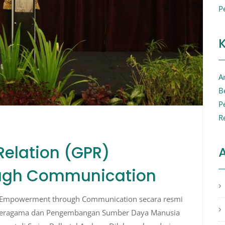
P
Ar
B
P
R
Relation (GPR)
A
ugh Communication
 Empowerment through Communication secara resmi
i Beragama dan Pengembangan Sumber Daya Manusia