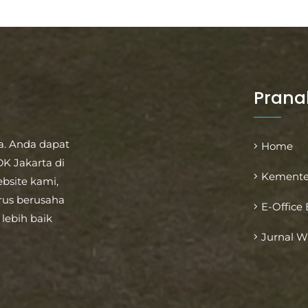
Prana
a. Anda dapat
Home
K Jakarta di
Kemente
bsite kami,
rus berusaha
E-Office
lebih baik
Jurnal 