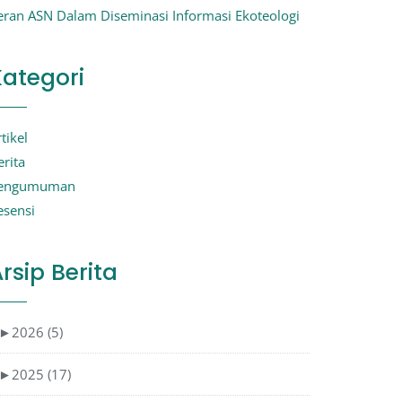
eran ASN Dalam Diseminasi Informasi Ekoteologi
Kategori
tikel
erita
engumuman
esensi
rsip Berita
►
2026 (5)
►
2025 (17)