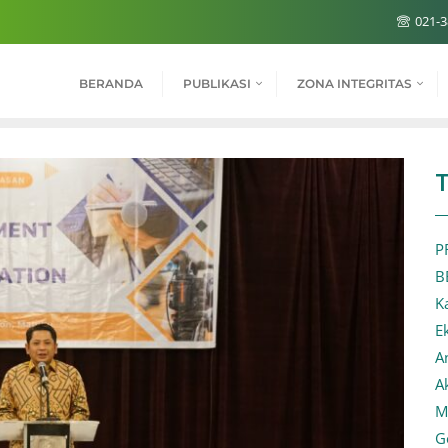
021-3
BERANDA
PUBLIKASI
ZONA INTEGRITAS
P
B
K
E
A
A
M
G