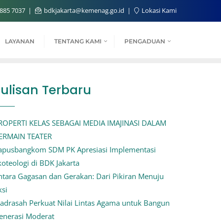
885 7037
bdkjakarta@kemenag.go.id
Lokasi Kami
LAYANAN
TENTANG KAMI
PENGADUAN
Tulisan Terbaru
ROPERTI KELAS SEBAGAI MEDIA IMAJINASI DALAM
ERMAIN TEATER
apusbangkom SDM PK Apresiasi Implementasi
koteologi di BDK Jakarta
ntara Gagasan dan Gerakan: Dari Pikiran Menuju
ksi
adrasah Perkuat Nilai Lintas Agama untuk Bangun
enerasi Moderat