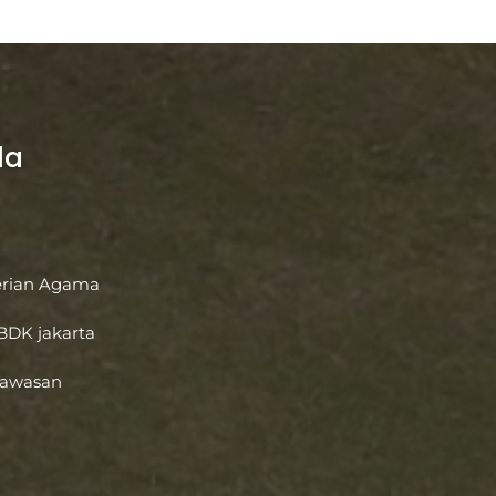
la
rian Agama
 BDK jakarta
Wawasan